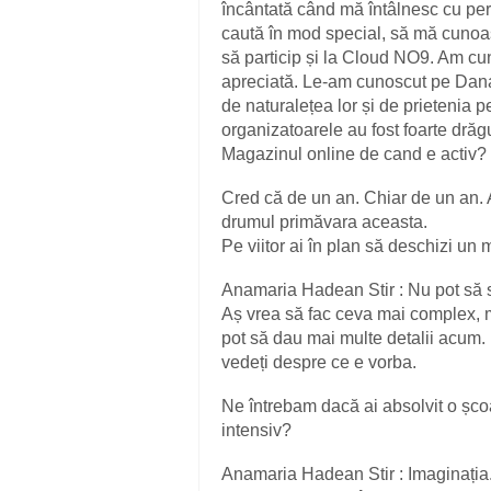
încântată când mă întâlnesc cu pe
caută în mod special, să mă cunoasc
să particip și la Cloud NO9. Am cu
apreciată. Le-am cunoscut pe Dan
de naturalețea lor și de prietenia 
organizatoarele au fost foarte drăguț
Magazinul online de cand e activ?
Cred că de un an. Chiar de un an. 
drumul primăvara aceasta.
Pe viitor ai în plan să deschizi un
Anamaria Hadean Stir : Nu pot să sp
Aș vrea să fac ceva mai complex, 
pot să dau mai multe detalii acum. 
vedeți despre ce e vorba.
Ne întrebam dacă ai absolvit o școa
intensiv?
Anamaria Hadean Stir : Imaginația. 