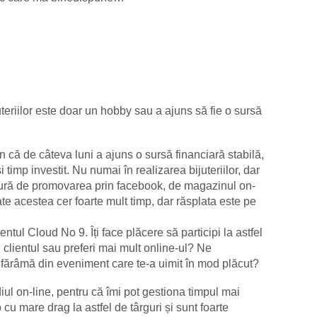
uteriilor este doar un hobby sau a ajuns să fie o sursă
 că de câteva luni a ajuns o sursă financiară stabilă,
timp investit. Nu numai în realizarea bijuteriilor, dar
gură de promovarea prin facebook, de magazinul on-
oate acestea cer foarte mult timp, dar răsplata este pe
ntul Cloud No 9. Îți face plăcere să participi la astfel
u clientul sau preferi mai mult online-ul? Ne
o fărâmă din eveniment care te-a uimit în mod plăcut?
ul on-line, pentru că îmi pot gestiona timpul mai
 cu mare drag la astfel de târguri și sunt foarte