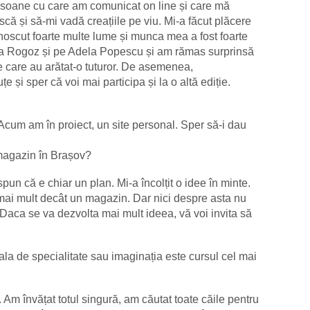
rsoane cu care am comunicat on line și care mă
ă și să-mi vadă creațiile pe viu. Mi-a făcut plăcere
noscut foarte multe lume și munca mea a fost foarte
a Rogoz și pe Adela Popescu și am rămas surprinsă
pe care au arătat-o tuturor. De asemenea,
e și sper că voi mai participa și la o altă ediție.
Acum am în proiect, un site personal. Sper să-i dau
 magazin în Brașov?
un că e chiar un plan. Mi-a încolțit o idee în minte.
mai mult decât un magazin. Dar nici despre asta nu
Daca se va dezvolta mai mult ideea, vă voi invita să
la de specialitate sau imaginația este cursul cel mai
Am învățat totul singură, am căutat toate căile pentru