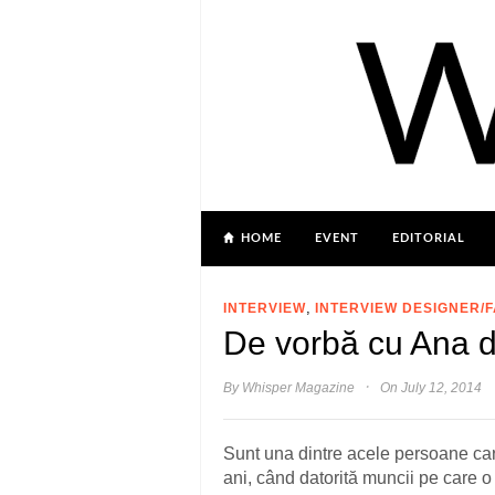
HOME
EVENT
EDITORIAL
,
INTERVIEW
INTERVIEW DESIGNER/
De vorbă cu Ana de
·
By
Whisper Magazine
On July 12, 2014
Sunt una dintre acele persoane c
ani, când datorită muncii pe care o