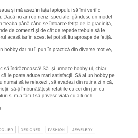
aua și mă așez în fața laptopului să îmi verific
ru. Dacă nu am comenzi speciale, gândesc un model
in treaba până când se întoarce fetița de la gradiniță,
inde de comenzi și de cât de repede trebuie să le
l acasă iar în acest fel pot să fiu aproape de fetiță.
un hobby dar nu îl pun în practică din diverse motive,
c să îndrăznească! Să -și urmeze hobby-ul, chiar
 că le poate aduce mari satisfacții. Să ai un hobby pe
nu numai să te relaxezi , să evadezi din rutina zilnică,
eții, să-ți îmbunătățești relațiile cu cei din jur, cu
uri și m-a făcut să privesc viața cu alți ochi.
u
COLIER
DESIGNER
FASHION
JEWELERY