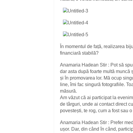
În momentul de față, realizarea bij
financiară stabilă?
Anamaria Hadean Stir : Pot să spun
dar asta după foarte multă muncă și 
și în promovarea lor. Mă ocup sin
line, îmi fac singură fotografiile. T
măsură.
Am văzut că ai participat la evenime
de târguri, unde ai contact direct c
povestești, te rog, cum a fost sau 
Anamaria Hadean Stir : Prefer medi
ușor. Dar, din când în când, particip