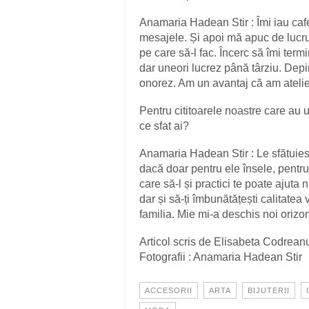
Anamaria Hadean Stir : Îmi iau cafe
mesajele. Și apoi mă apuc de luc
pe care să-l fac. Încerc să îmi term
dar uneori lucrez până târziu. Dep
onorez. Am un avantaj că am atelieru
Pentru cititoarele noastre care au 
ce sfat ai?
Anamaria Hadean Stir : Le sfătuies
dacă doar pentru ele însele, pentru
care să-l și practici te poate ajuta 
dar și să-ți îmbunătățești calitatea vi
familia. Mie mi-a deschis noi orizont
Articol scris de Elisabeta Codrean
Fotografii : Anamaria Hadean Stir
ACCESORII
ARTA
BIJUTERII