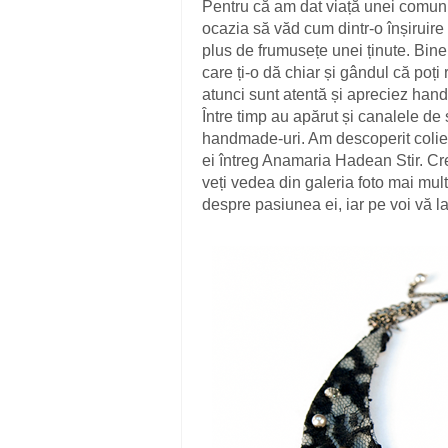
Pentru că am dat viață unei comunit
ocazia să văd cum dintr-o înșiruir
plus de frumusețe unei ținute. Bine,
care ți-o dă chiar și gândul că poț
atunci sunt atentă și apreciez hand
Între timp au apărut și canalele de
handmade-uri. Am descoperit colie
ei întreg Anamaria Hadean Stir. Cre
veți vedea din galeria foto mai mul
despre pasiunea ei, iar pe voi vă l