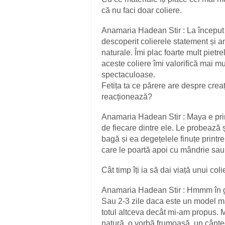
că nu faci doar coliere.
Anamaria Hadean Stir : La început 
descoperit colierele statement și a
naturale. Îmi plac foarte mult pietre
aceste coliere îmi valorifică mai mu
spectaculoase.
Fetița ta ce părere are despre crea
reacționează?
Anamaria Hadean Stir : Maya e prima
de fiecare dintre ele. Le probează 
bagă și ea degețelele finuțe printre
care le poartă apoi cu mândrie sau
Cât timp îți ia să dai viață unui col
Anamaria Hadean Stir : Hmmm în ge
Sau 2-3 zile daca este un model ma
totul altceva decât mi-am propus. Ma
natură, o vorbă frumoasă, un cân