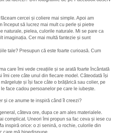
făceam cercei și coliere mai simple. Apoi am
m început să lucrez mai mult cu perle și pietre
le naturale, pielea, culorile naturale. Mi se pare ca
lt imaginația. Cer mai multă fantezie și sunt
țiile tale? Presupun că este foarte curioasă. Cum
 care îmi vede creațiile și se arată foarte încântată
și îmi cere câte unul din fiecare model. Câteodată își
 mărgeluțe și își face câte o brățărică sau colier, pe
 le face cadou persoanelor pe care le iubește.
ier și ce anume te inspiră când îl creezi?
neral, câteva ore, dupa ce am ales materialele.
i complicat. Uneori îmi propun sa fac ceva și iese cu
 inspiră orice: o zi senină, o rochie, culorile din
tec care mă binedispune…