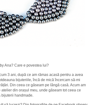
by Ana? Care e povestea lui?
acum 3 ani, după ce am rămas acasă pentru a avea
ntotdeauna bijuteriile, încă de mică încercam să-mi
 brățări. Din ceea ce găseam pe lângă casă. Acum am
 atelier din orașul meu, unde găseam tot ceea ce
 bijuterii handmade.
ult să lucrezi? Din fotografiile de pe Facebook observ