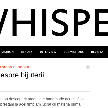
FASHION
BEAUTY
INTERVIEW
SUBMISSIONS
REVISTA
FASHION BLOGGER
0
spre bijuterii
are au descoperit produsele handmade acum câțiva
 prestam la acel timp am lucrat cu materia primă.