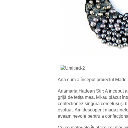
Ana cum a început proiectul Made 
Anamaria Hadean Stir: A început 
grijă de fetița mea. Mi-au plăcut î
confectionez singură cerceluși și
evoluat. Am descoperit magazinele
aveam nevoie pentru a confecționa
Cu ce materiale îți place cel mai m