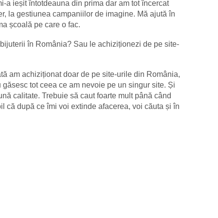
-a ieșit întotdeauna din prima dar am tot încercat
r, la gestiunea campaniilor de imagine. Mă ajută în
ma școală pe care o fac.
bijuterii în România? Sau le achiziționezi de pe site-
 am achiziționat doar de pe site-urile din România,
u găsesc tot ceea ce am nevoie pe un singur site. Și
nă calitate. Trebuie să caut foarte mult până când
 că după ce îmi voi extinde afacerea, voi căuta și în