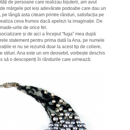
ăți de persoane care realizau bijuterii, am avut
e de mărgele pot ieși adevărate podoabe care dau un
 pe lângă asta citeam printre rânduri, satisfacția pe
i realiza ceva frumos dacă apelezi la imaginație. De
made-urile de orice fel.
 socializare și de aici a început “fuga” mea după
rele statement pentru prima dată la Ana, pe numele
ațiile ei nu se rezumă doar la acest tip de coliere,
te stiluri. Ana este un om deosebit, vorbește deschis
as să o descoperiți în rândurile care urmează: