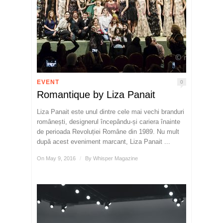
EVENT
0
Romantique by Liza Panait
Liza Panait este unul dintre cele mai vechi branduri
românești, designerul începându-și cariera înainte
de perioada Revoluției Române din 1989. Nu mult
după acest eveniment marcant, Liza Panait ...
On May 9, 2016
/
By
Whisper Magazine