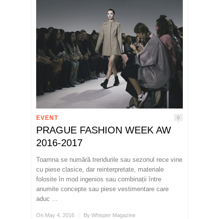
EVENT
0
PRAGUE FASHION WEEK AW
2016-2017
Toamna se numără trendurile sau sezonul rece vine
cu piese clasice, dar reinterpretate, materiale
folosite în mod ingenios sau combinații între
anumite concepte sau piese vestimentare care
aduc ...
On May 4, 2016
/
By
Whisper Magazine