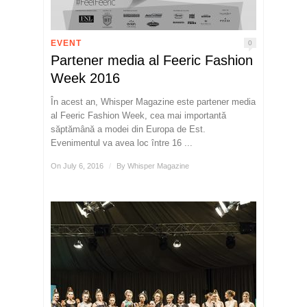
EVENT
0
Partener media al Feeric Fashion
Week 2016
În acest an, Whisper Magazine este partener media
al Feeric Fashion Week, cea mai importantă
săptămână a modei din Europa de Est.
Evenimentul va avea loc între 16 ...
On July 6, 2016
/
By
Whisper Magazine